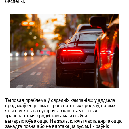
бяспецы.
Тыповая праблема ў сярэдніх кампаніях: у аддзела
продажаў ёсць шмат транспартных сродкаў, на якіх
яны ездзяць на сустрэчы з кліентамі; гэтыя
транспартныя сродкі таксама актыўна
выкарыстоўваюцца. На жаль, ключы часта вяртаюцца
занадта позна або не вяртаюцца зусім, і кіраўнік