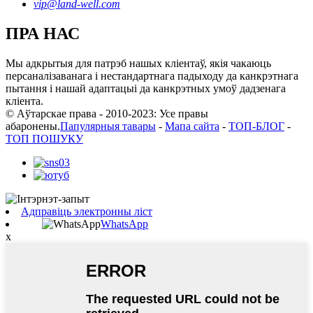
vip@land-well.com
ПРА НАС
Мы адкрытыя для патрэб нашых кліентаў, якія чакаюць
персаналізаванага і нестандартнага падыходу да канкрэтнага
пытання і нашай адаптацыі да канкрэтных умоў дадзенага
кліента.
© Аўтарскае права - 2010-2023: Усе правы
абаронены.
Папулярныя тавары
-
Мапа сайта
-
ТОП-БЛОГ
-
ТОП ПОШУКУ
Адправіць электронны ліст
WhatsApp
x