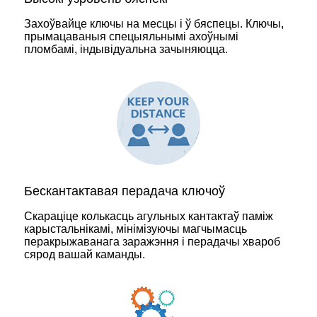
Захоўвайце ключы на ​​месцы і ў бяспецы. Ключы,
прымацаваныя спецыяльнымі ахоўнымі
пломбамі, індывідуальна зачыняюцца.
Бескантактавая перадача ключоў
Скараціце колькасць агульных кантактаў паміж
карыстальнікамі, мінімізуючы магчымасць
перакрыжаванага заражэння і перадачы хвароб
сярод вашай каманды.