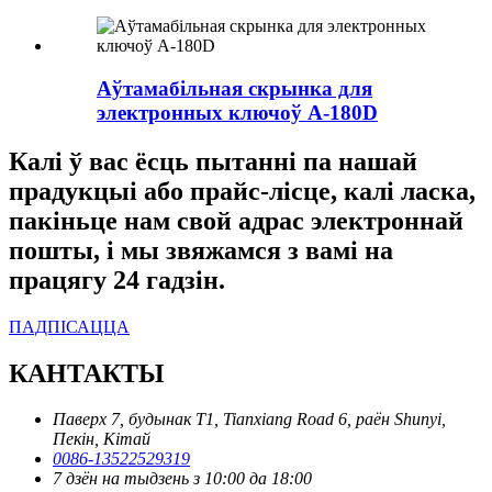
Аўтамабільная скрынка для
электронных ключоў A-180D
Калі ў вас ёсць пытанні па нашай
прадукцыі або прайс-лісце, калі ласка,
пакіньце нам свой адрас электроннай
пошты, і мы звяжамся з вамі на
працягу 24 гадзін.
ПАДПІСАЦЦА
КАНТАКТЫ
Паверх 7, будынак T1, Tianxiang Road 6, раён Shunyi,
Пекін, Кітай
0086-13522529319
7 дзён на тыдзень з 10:00 да 18:00