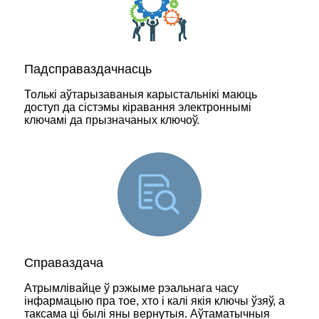
Падсправаздачнасць
Толькі аўтарызаваныя карыстальнікі маюць
доступ да сістэмы кіравання электроннымі
ключамі да прызначаных ключоў.
Справаздача
Атрымлівайце ў рэжыме рэальнага часу
інфармацыю пра тое, хто і калі якія ключы ўзяў, а
таксама ці былі яны вернутыя. Аўтаматычныя