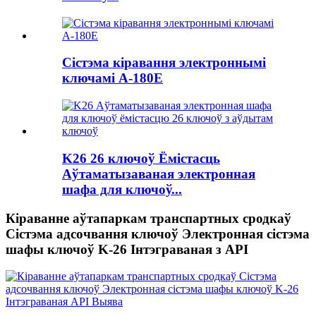
Сістэма кіравання электроннымі
ключамі A-180E
K26 26 ключоў Ёмістасць
Аўтаматызаваная электронная
шафа для ключоў...
Кіраванне аўтапаркам транспартных сродкаў
Сістэма адсочвання ключоў Электронная сістэма
шафы ключоў K-26 Інтэграваная з API