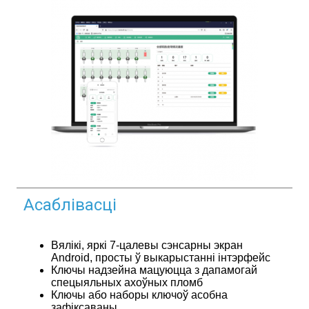
Асаблівасці
Вялікі, яркі 7-цалевы сэнсарны экран
Android, просты ў выкарыстанні інтэрфейс
Ключы надзейна мацуюцца з дапамогай
спецыяльных ахоўных пломб
Ключы або наборы ключоў асобна
зафіксаваны