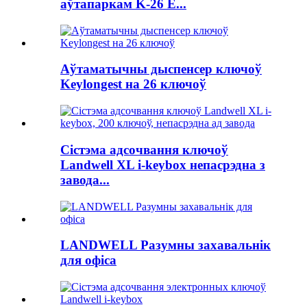
аўтапаркам K-26 E...
Аўтаматычны дыспенсер ключоў
Keylongest на 26 ключоў
Сістэма адсочвання ключоў
Landwell XL i-keybox непасрэдна з
завода...
LANDWELL Разумны захавальнік
для офіса