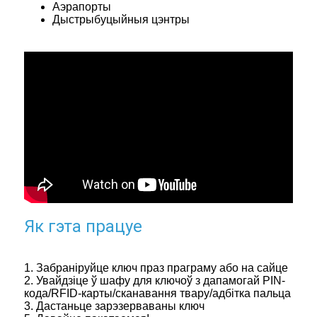
Аэрапорты
Дыстрыбуцыйныя цэнтры
Як гэта працуе
1. Забраніруйце ключ праз праграму або на сайце
2. Увайдзіце ў шафу для ключоў з дапамогай PIN-
кода/RFID-карты/сканавання твару/адбітка пальца
3. Дастаньце зарэзерваваны ключ