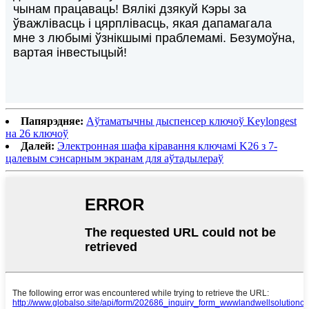
чынам працаваць! Вялікі дзякуй Кэры за
ўважлівасць і цярплівасць, якая дапамагала
мне з любымі ўзнікшымі праблемамі. Безумоўна,
вартая інвестыцый!
Папярэдняе:
Аўтаматычны дыспенсер ключоў Keylongest
на 26 ключоў
Далей:
Электронная шафа кіравання ключамі K26 з 7-
цалевым сэнсарным экранам для аўтадылераў