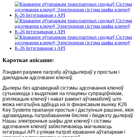
Кароткае апісанне:
Лэндвел разумее патрэбу аўтадылераў у простым і
дакладным адсочванні ключоў.
Дылеры без адпаведнай сістэмы адсочвання ключоў
сутыкаюцца з выдаткамі на плацяжы супрацоўнікам,
рэплікацыю ключоў і нават рамонт аўтамабіляў, што
можа негатыўна адбіцца на іх фінансавым выніку. K26
Key Systems прапануе простыя і даступныя рашэнні, якія
адпавядаюць патрабаванням бяспекі і бюджэту дылераў.
Нашы электронныя шафы для ключоў і сістэмы
адсочвання ключоў забяспечваюць магчымасць
інтэграцыі API з улікам патрэб кіравання аўтапаркам і