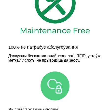
100% не патрабуе абслугоўвання
Дзякуючы бескантактавай тэхналогіі RFID, устаўка
меткаў у слоты не прыводзіць да зносу.
Высокі ўзровень бяспекі