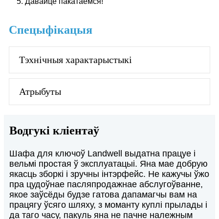
5. Давайце пакатаемся!
Спецыфікацыя
Тэхнічныя характарыстыкі
Атрыбуты
Водгукі кліентаў
Шафа для ключоў Landwell выдатна працуе і
Дз
за
вельмі простая ў эксплуатацыі. Яна мае добрую
да
якасць зборкі і зручны інтэрфейс. Не кажучы ўжо
пра цудоўнае пасляпродажнае абслугоўванне,
Дз
якое заўсёды будзе гатова дапамагчы вам на
працягу ўсяго шляху, з моманту куплі прылады і
да таго часу, пакуль яна не пачне належным