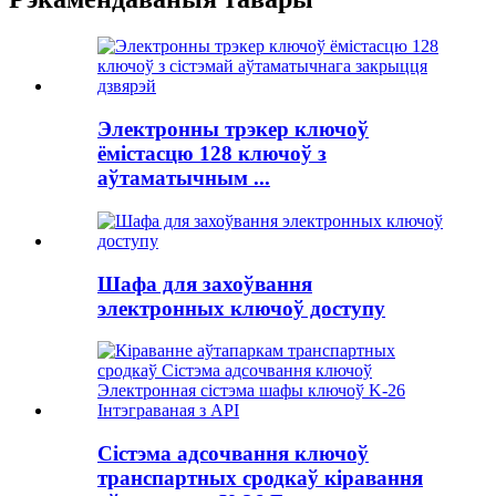
Электронны трэкер ключоў
ёмістасцю 128 ключоў з
аўтаматычным ...
Шафа для захоўвання
электронных ключоў доступу
Сістэма адсочвання ключоў
транспартных сродкаў кіравання