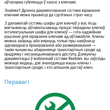
аўтапарка губляецца ў хаосе з ключамі.
Знаёма? Дрэнна дакументаваная сістэма кіравання
ключамі можа прывесці да сур'ёзных страт часу.
З дапамогай сістэмы шафы для ключоў у вас ёсць
магчымасць аўтаматызаваць працэс перадачы ключоў.
Інтэлектуальная шафа для ключоў — гэта надзейнае
рашэнне для кіравання ключамі ад аўтамабіля. Ключы
можна забраць або вярнуць толькі пры наяўнасці
адпаведнага браніравання або размеркавання —
такім чынам вы абараняеце транспартныя сродкі ад
крадзяжу і несанкцыянаванага доступу. Дзякуючы
дакументацыі ў воблачнай сістэме fleetster, вы заўсёды
можаце ведаць, дзе знаходзяцца вашы ключы і
транспартныя сродкі, і хто апошнім дастаў ключ.
Перавагі