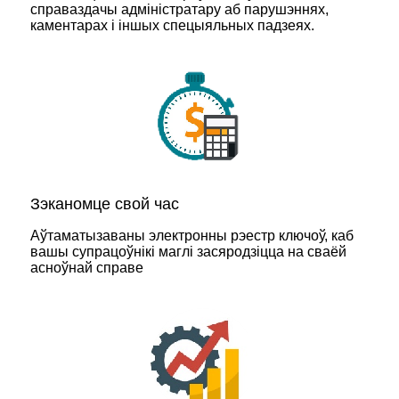
справаздачы адміністратару аб парушэннях,
каментарах і іншых спецыяльных падзеях.
Зэканомце свой час
Аўтаматызаваны электронны рэестр ключоў, каб
вашы супрацоўнікі маглі засяродзіцца на сваёй
асноўнай справе