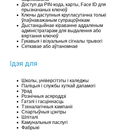
Доступ да PIN-кода, карты, Face ID для
прызначаных ключоў
Ключы даступныя кругласутачна толькі
ўпаўнаважаным супрацоўнікам
Дыстанцыйнае кіраванне аддаленым
адміністратарам для выдалення або
вяртання ключоў
Гукавыя і візуальныя сігналы трывогі
Сеткавае або аўтаномнае
Ідэя для
Школы, універсітэты і каледжы
Паліцыя і службы хуткай дапамогі
Урад
Рознічныя асяроддзі
Гатэлі і гасціннасць
Тэхналагічныя кампаніі
Спартыўныя цэнтры
Шпіталі
Камунальныя паслугі
Фабрыкі