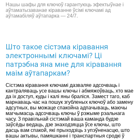
Нашы шафы для ключоў гарантуюць эфектыўнае і
аўтаматызаванае кіраванне ўсімі ключамі ад
аўтамабіляў аўтапарка — 24/7.
Што такое сістэма кіравання
электроннымі ключамі? Ці
патрэбна яна мне для кіравання
маім аўтапаркам?
Сістэма кіравання ключамі дазваляе адсочваць і
кантраляваць усе вашы ключы і абмяжоўваць, хто мае
да іх доступ, куды і калі яны браліся. Замест таго, каб
марнаваць час на пошук згубленых ключоў або замену
адсутных, вы можаце спакойна адпачываць, маючы
магчымасць адсочваць ключы ў рэжыме рэальнага
часу. З правільнай сістэмай ваша каманда будзе
заўсёды ведаць, дзе знаходзяцца ўсе ключы, што
дасць вам спакой, які прыходзіць з упэўненасцю, што
вашы актывы, памяшканні і транспартныя сродкі ў