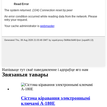
Напішыце тут сваё паведамленне і адпраўце яго нам
Звязаныя тавары
Сістэма кіравання электроннымі
ключамі A-180E