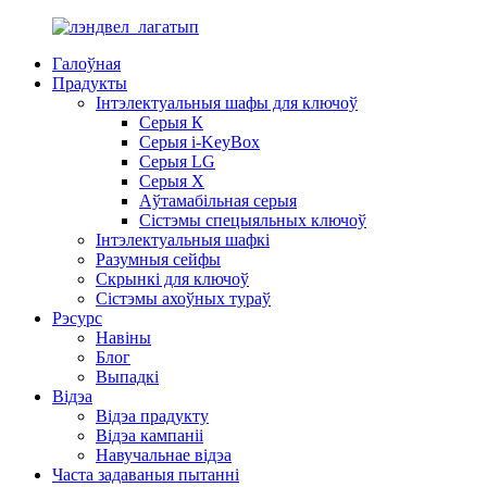
Галоўная
Прадукты
Інтэлектуальныя шафы для ключоў
Серыя К
Серыя i-KeyBox
Серыя LG
Серыя X
Аўтамабільная серыя
Сістэмы спецыяльных ключоў
Інтэлектуальныя шафкі
Разумныя сейфы
Скрынкі для ключоў
Сістэмы ахоўных тураў
Рэсурс
Навіны
Блог
Выпадкі
Відэа
Відэа прадукту
Відэа кампаніі
Навучальнае відэа
Часта задаваныя пытанні