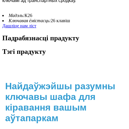
ключамі ад транспартных сродкаў.
Мадэль:
К26
Ключавая ёмістасць:
26 клавіш
Дашліце нам ліст
Падрабязнасці прадукту
Тэгі прадукту
Найдаўжэйшы разумны
ключавы шафа для
кіравання вашым
аўтапаркам