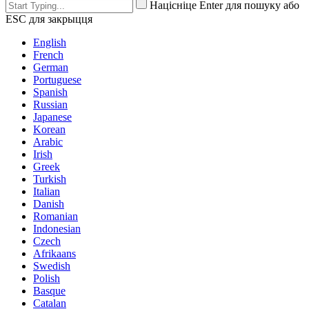
Націсніце Enter для пошуку або
ESC для закрыцця
English
French
German
Portuguese
Spanish
Russian
Japanese
Korean
Arabic
Irish
Greek
Turkish
Italian
Danish
Romanian
Indonesian
Czech
Afrikaans
Swedish
Polish
Basque
Catalan