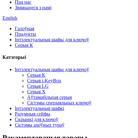
Пра нас
Звяжыцеся з намі
English
Галоўная
Прадукты
Інтэлектуальныя шафы для ключоў
Серыя К
Катэгорыі
Інтэлектуальныя шафы для ключоў
Серыя К
Серыя i-KeyBox
Серыя LG
Серыя X
Аўтамабільная серыя
Сістэмы спецыяльных ключоў
Інтэлектуальныя шафкі
Разумныя сейфы
Скрынкі для ключоў
Сістэмы ахоўных тураў
Рэкамендаваныя тавары