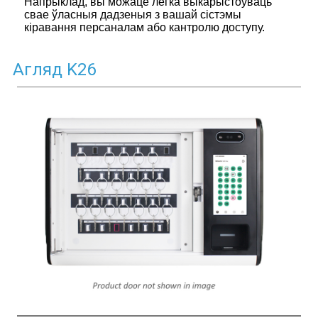
Напрыклад, вы можаце лёгка выкарыстоўваць
свае ўласныя дадзеныя з вашай сістэмы
кіравання персаналам або кантролю доступу.
Агляд K26