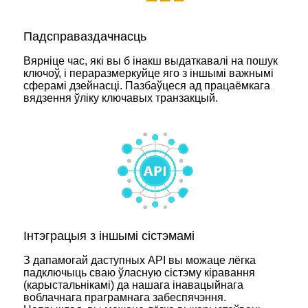
Падсправаздачнасць
Вярніце час, які вы б інакш выдаткавалі на пошук
ключоў, і пераразмеркуйце яго з іншымі важнымі
сферамі дзейнасці. Пазбаўцеся ад працаёмкага
вядзення ўліку ключавых транзакцый.
Інтэграцыя з іншымі сістэмамі
З дапамогай даступных API вы можаце лёгка
падключыць сваю ўласную сістэму кіравання
(карыстальнікамі) да нашага інавацыйнага
воблачнага праграмнага забеспячэння.