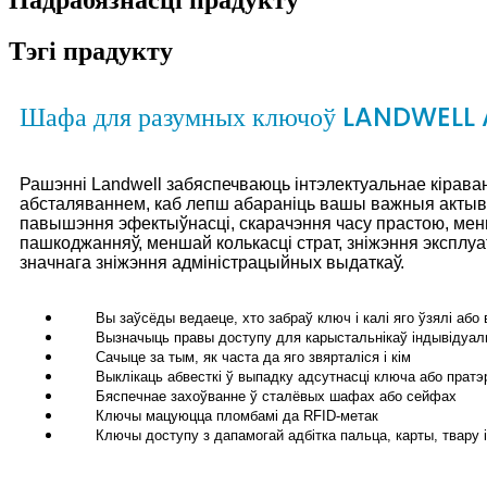
Тэгі прадукту
Шафа для разумных ключоў LANDWELL
Рашэнні Landwell забяспечваюць інтэлектуальнае кіраван
абсталяваннем, каб лепш абараніць вашы важныя актыв
павышэння эфектыўнасці, скарачэння часу прастою, мен
пашкоджанняў, меншай колькасці страт, зніжэння эксплу
значнага зніжэння адміністрацыйных выдаткаў.
Вы заўсёды ведаеце, хто забраў ключ і калі яго ўзялі або 
Вызначыць правы доступу для карыстальнікаў індывідуал
Сачыце за тым, як часта да яго звярталіся і кім
Выклікаць абвесткі ў выпадку адсутнасці ключа або прат
Бяспечнае захоўванне ў сталёвых шафах або сейфах
Ключы мацуюцца пломбамі да RFID-метак
Ключы доступу з дапамогай адбітка пальца, карты, твару 