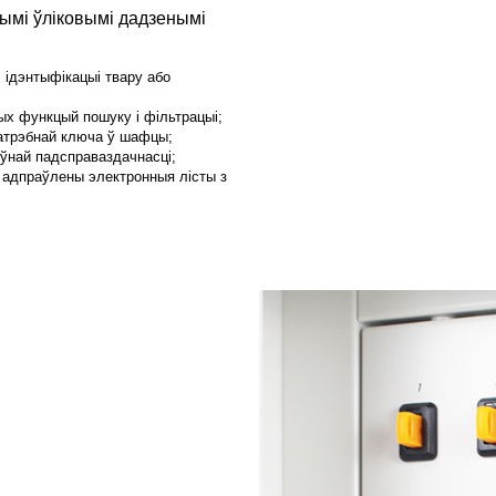
нымі ўліковымі дадзенымі
 ідэнтыфікацыі твару або
ых функцый пошуку і фільтрацыі;
патрэбнай ключа ў шафцы;
оўнай падсправаздачнасці;
ь адпраўлены электронныя лісты з