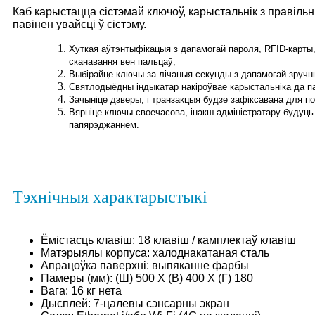
Каб карыстацца сістэмай ключоў, карыстальнік з правіль
павінен увайсці ў сістэму.
Хуткая аўтэнтыфікацыя з дапамогай пароля, RFID-карты,
сканавання вен пальцаў;
Выбірайце ключы за лічаныя секунды з дапамогай зручн
Святлодыёдны індыкатар накіроўвае карыстальніка да 
Зачыніце дзверы, і транзакцыя будзе зафіксавана для п
Вярніце ключы своечасова, інакш адміністратару будуц
папярэджаннем.
Тэхнічныя характарыстыкі
Ёмістасць клавіш: 18 клавіш / камплектаў клавіш
Матэрыялы корпуса: халоднакатаная сталь
Апрацоўка паверхні: выпяканне фарбы
Памеры (мм): (Ш) 500 X (В) 400 X (Г) 180
Вага: 16 кг нета
Дысплей: 7-цалевы сэнсарны экран