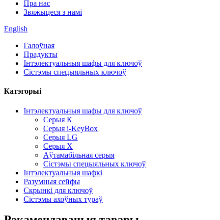
Пра нас
Звяжыцеся з намі
English
Галоўная
Прадукты
Інтэлектуальныя шафы для ключоў
Сістэмы спецыяльных ключоў
Катэгорыі
Інтэлектуальныя шафы для ключоў
Серыя К
Серыя i-KeyBox
Серыя LG
Серыя X
Аўтамабільная серыя
Сістэмы спецыяльных ключоў
Інтэлектуальныя шафкі
Разумныя сейфы
Скрынкі для ключоў
Сістэмы ахоўных тураў
Рэкамендаваныя тавары