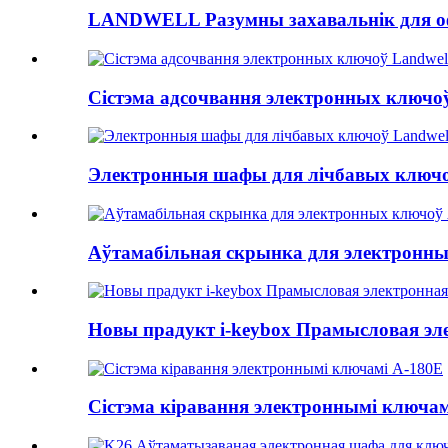
LANDWELL Разумны захавальнік для о
Сістэма адсочвання электронных ключоў
Электронныя шафы для лічбавых ключоў
Аўтамабільная скрынка для электронн
Новы прадукт i-keybox Прамысловая эле
Сістэма кіравання электроннымі ключам