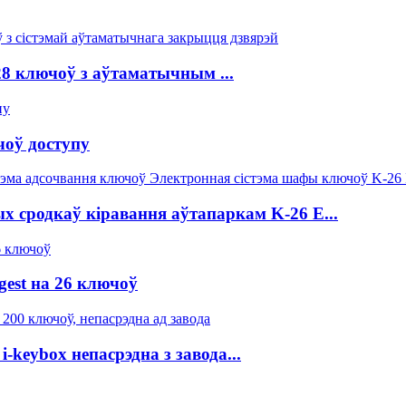
8 ключоў з аўтаматычным ...
оў доступу
х сродкаў кіравання аўтапаркам K-26 E...
est на 26 ключоў
-keybox непасрэдна з завода...