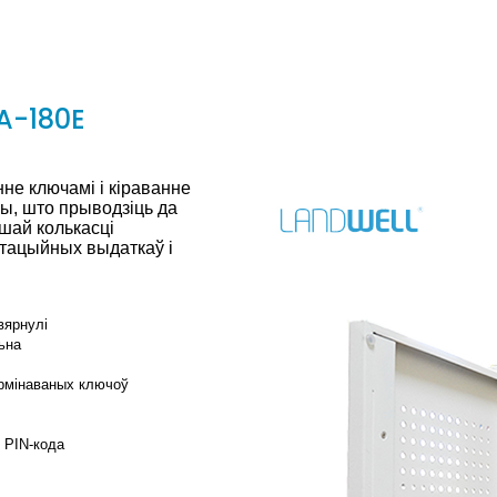
 A-180E
не ключамі і кіраванне
ы, што прыводзіць да
шай колькасці
атацыйных выдаткаў і
вярнулі
ьна
эрмінаваных ключоў
і PIN-кода