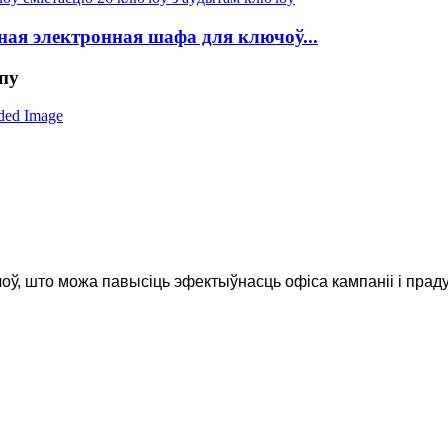
ая электронная шафа для ключоў...
пу
ў, што можа павысіць эфектыўнасць офіса кампаніі і праду