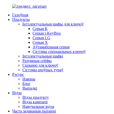
Галоўная
Прадукты
Інтэлектуальныя шафы для ключоў
Серыя К
Серыя i-KeyBox
Серыя LG
Серыя X
Аўтамабільная серыя
Сістэмы спецыяльных ключоў
Інтэлектуальныя шафкі
Разумныя сейфы
Скрынкі для ключоў
Сістэмы ахоўных тураў
Рэсурс
Навіны
Блог
Выпадкі
Відэа
Відэа прадукту
Відэа кампаніі
Навучальнае відэа
Часта задаваныя пытанні