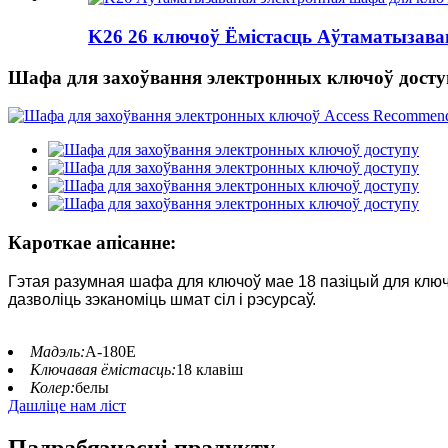
K26 26 ключоў Ёмістасць Аўтаматызаван
Шафа для захоўвання электронных ключоў досту
Кароткае апісанне:
Гэтая разумная шафа для ключоў мае 18 пазіцый для ключо
дазволіць зэканоміць шмат сіл і рэсурсаў.
Мадэль:
А-180Е
Ключавая ёмістасць:
18 клавіш
Колер:
белы
Дашліце нам ліст
Падрабязнасці прадукту