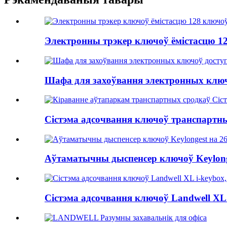
Электронны трэкер ключоў ёмістасцю 12
Шафа для захоўвання электронных ключ
Сістэма адсочвання ключоў транспартны
Аўтаматычны дыспенсер ключоў Keylong
Сістэма адсочвання ключоў Landwell XL i