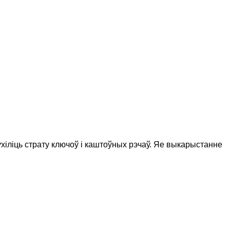
хіліць страту ключоў і каштоўных рэчаў. Яе выкарыстанне