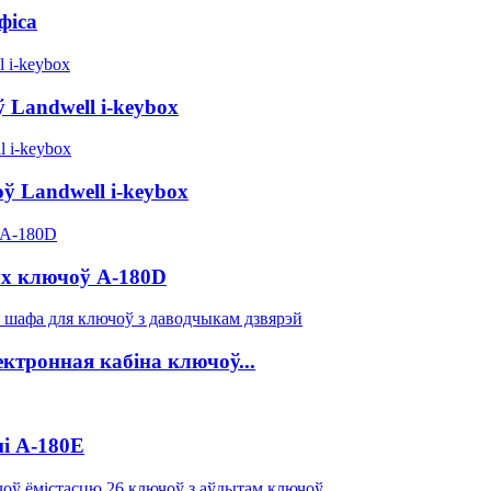
фіса
 Landwell i-keybox
 Landwell i-keybox
ых ключоў A-180D
ктронная кабіна ключоў...
і A-180E