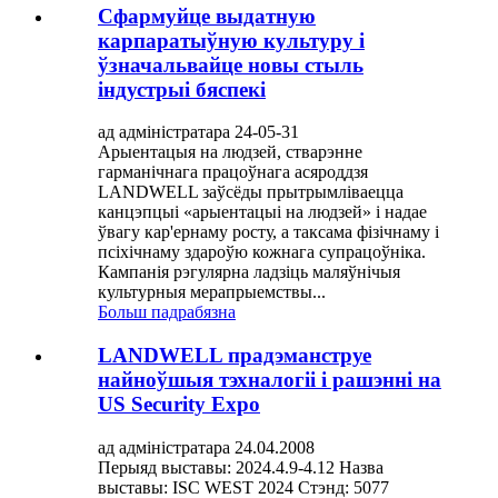
Сфармуйце выдатную
карпаратыўную культуру і
ўзначальвайце новы стыль
індустрыі бяспекі
ад адміністратара 24-05-31
Арыентацыя на людзей, стварэнне
гарманічнага працоўнага асяроддзя
LANDWELL заўсёды прытрымліваецца
канцэпцыі «арыентацыі на людзей» і надае
ўвагу кар'ернаму росту, а таксама фізічнаму і
псіхічнаму здароўю кожнага супрацоўніка.
Кампанія рэгулярна ладзіць маляўнічыя
культурныя мерапрыемствы...
Больш падрабязна
LANDWELL прадэманструе
найноўшыя тэхналогіі і рашэнні на
US Security Expo
ад адміністратара 24.04.2008
Перыяд выставы: 2024.4.9-4.12 Назва
выставы: ISC WEST 2024 Стэнд: 5077