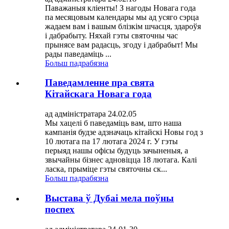
Паважаныя кліенты! З нагоды Новага года
па месяцовым календары мы ад усяго сэрца
жадаем вам і вашым блізкім шчасця, здароўя
і дабрабыту. Няхай гэты святочны час
прынясе вам радасць, згоду і дабрабыт! Мы
рады паведаміць ...
Больш падрабязна
Паведамленне пра свята
Кітайскага Новага года
ад адміністратара 24.02.05
Мы хацелі б паведаміць вам, што наша
кампанія будзе адзначаць кітайскі Новы год з
10 лютага па 17 лютага 2024 г. У гэты
перыяд нашы офісы будуць зачыненыя, а
звычайны бізнес адновіцца 18 лютага. Калі
ласка, прыміце гэты святочны ск...
Больш падрабязна
Выстава ў Дубаі мела поўны
поспех