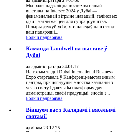
ад адміністратара 24-01-30
Мы рады падзяліцца поспехам нашай
выставы на Intersec 2024 у Дубаі —
фенаменальнай вітрыне інавацый, галіновых
ідэй і магчымасцей для супрацоўніцтва.
Шчыры дзякуй усім, хто наведаў наш стэнд;
ваш папярэдні...
Больш падрабязна
Каманда Landwell на выставе ў
Дубаі
ад адміністратара 24.01.17
На гэтым тыдні Dubai International Business
Expo стартавала ў Канферэнц-выставачным
цэнтры, прыцягнуўшы мноства кампаній з
усяго свету і даючы ім платформу для
дэманстрацыі сваёй прадукцыі, зносін з...
Больш падрабязна
Віншуем вас з Калядамі і вясёлымі
святамі!
адмінам 23.12.25