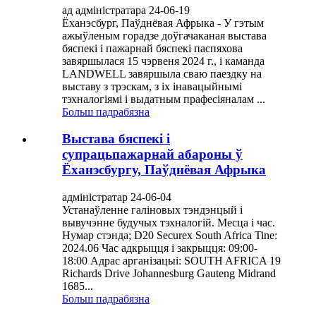
ад адміністратара 24-06-19
Ёханэсбург, Паўднёвая Афрыка - У гэтым
ажыўленым горадзе доўгачаканая выстава
бяспекі і пажарнай бяспекі паспяхова
завяршылася 15 чэрвеня 2024 г., і каманда
LANDWELL завяршыла сваю паездку на
выставу з трэскам, з іх інавацыйнымі
тэхналогіямі і выдатным прафесіяналам ...
Больш падрабязна
Выстава бяспекі і
супрацьпажарнай абароны ў
Ёханэсбургу, Паўднёвая Афрыка
адміністратар 24-06-04
Устанаўленне галіновых тэндэнцый і
вывучэнне будучых тэхналогій. Месца і час.
Нумар стэнда; D20 Securex South Africa Tine:
2024.06 Час адкрыцця і закрыцця: 09:00-
18:00 Адрас арганізацыі: SOUTH AFRICA 19
Richards Drive Johannesburg Gauteng Midrand
1685...
Больш падрабязна