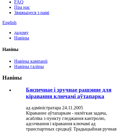
FAQ
Пра нас
Звяжыцеся з намі
English
дадому
Навіны
Навіны
Навіны кампаніі
Навіны галіны
Навіны
Бяспечнае і зручнае рашэнне для
кіравання ключамі аўтапарка
ад адміністратара 24.11.2005
Кіраванне аўтапаркам - нялёгкая задача,
асабліва з пункту гледжання кантролю,
адсочвання і кіравання ключамі ад
транспартных сродкаў. Традыцыйная ручная