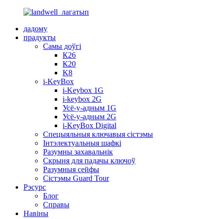
дадому
прадукты
Самы доўгі
К26
К20
K8
i-KeyBox
i-Keybox 1G
i-keybox 2G
Усё-у-адным 1G
Усё-у-адным 2G
i-KeyBox Digital
Спецыяльныя ключавыя сістэмы
Інтэлектуальныя шафкі
Разумны захавальнік
Скрыня для падачы ключоў
Разумныя сейфы
Сістэмы Guard Tour
Рэсурс
Блог
Справы
Навіны