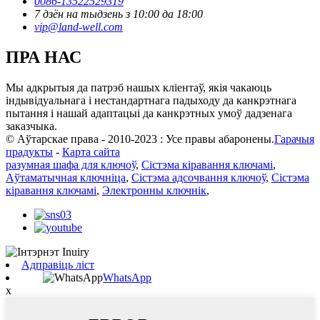
0086-13522529319
7 дзён на тыдзень з 10:00 да 18:00
vip@land-well.com
ПРА НАС
Мы адкрытыя да патрэб нашых кліентаў, якія чакаюць
індывідуальнага і нестандартнага падыходу да канкрэтнага
пытання і нашай адаптацыі да канкрэтных умоў дадзенага
заказчыка.
© Аўтарскае права - 2010-2023 : Усе правы абаронены.
Гарачыя
прадукты
-
Карта сайта
разумная шафа для ключоў
,
Сістэма кіравання ключамі
,
Аўтаматычная ключніца
,
Сістэма адсочвання ключоў
,
Сістэма
кіравання ключамі
,
Электронны ключнік
,
Адправіць ліст
WhatsApp
x