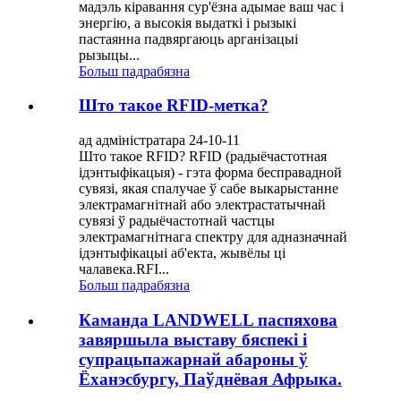
мадэль кіравання сур'ёзна адымае ваш час і
энергію, а высокія выдаткі і рызыкі
пастаянна падвяргаюць арганізацыі
рызыцы...
Больш падрабязна
Што такое RFID-метка?
ад адміністратара 24-10-11
Што такое RFID? RFID (радыёчастотная
ідэнтыфікацыя) - гэта форма бесправадной
сувязі, якая спалучае ў сабе выкарыстанне
электрамагнітнай або электрастатычнай
сувязі ў радыёчастотнай частцы
электрамагнітнага спектру для адназначнай
ідэнтыфікацыі аб'екта, жывёлы ці
чалавека.RFI...
Больш падрабязна
Каманда LANDWELL паспяхова
завяршыла выставу бяспекі і
супрацьпажарнай абароны ў
Ёханэсбургу, Паўднёвая Афрыка.