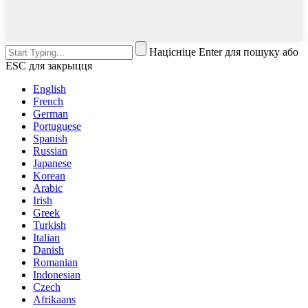
Націсніце Enter для пошуку або
ESC для закрыцця
English
French
German
Portuguese
Spanish
Russian
Japanese
Korean
Arabic
Irish
Greek
Turkish
Italian
Danish
Romanian
Indonesian
Czech
Afrikaans