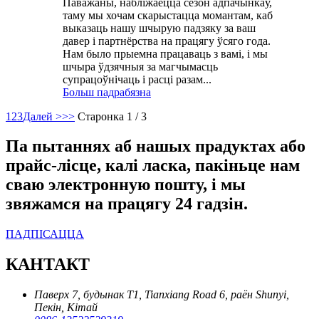
Паважаны, набліжаецца сезон адпачынкаў,
таму мы хочам скарыстацца момантам, каб
выказаць нашу шчырую падзяку за ваш
давер і партнёрства на працягу ўсяго года.
Нам было прыемна працаваць з вамі, і мы
шчыра ўдзячныя за магчымасць
супрацоўнічаць і расці разам...
Больш падрабязна
1
2
3
Далей >
>>
Старонка 1 / 3
Па пытаннях аб нашых прадуктах або
прайс-лісце, калі ласка, пакіньце нам
сваю электронную пошту, і мы
звяжамся на працягу 24 гадзін.
ПАДПІСАЦЦА
КАНТАКТ
Паверх 7, будынак T1, Tianxiang Road 6, раён Shunyi,
Пекін, Кітай