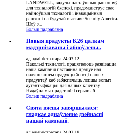
LANDWELL, вядучы пастаўшчык рашэнняў
для тэхналогій бяспекі, прадэманструе свае
найноўшыя тэхналогіі і інавацыйныя
рашэнні на будучай выставе Security America.
Шоў з...
Больш падрабязна
Новыя прадукты K26 цалкам
мадэрнізаваны і абноўлены..
ад адміністратара 24.03.12
Паколькі тэхналогіі працягваюць развівацца,
наша кампанія пастаянна працуе над
паляпшэннем прадукцыйнасці нашых
прадуктаў, каб забяспечыць лепшы вопыт
аўтэнтыфікацыі для нашых кліентаў.
Нядаўна мы прадставілі серыю аб...
Больш падрабязна
Свята вясны завяршылася:
гладкае аднаўленне дзейнасці
нашай кампаніі.
ад адміністратара 24.02.18